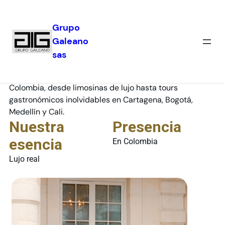
Grupo
Galeano
sas
Grupo Galeano
Somos el corazón de experiencias exclusivas en
Colombia, desde limosinas de lujo hasta tours
gastronómicos inolvidables en Cartagena, Bogotá,
Medellín y Cali.
Nuestra
Presencia
esencia
En Colombia
Lujo real