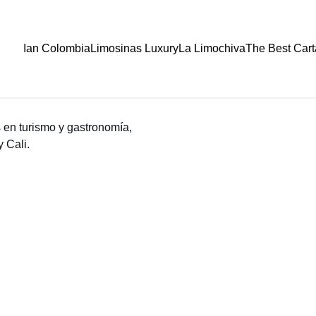
Ian Colombia
Limosinas Luxury
La Limochiva
The Best Car
en turismo y gastronomía,
 Cali.