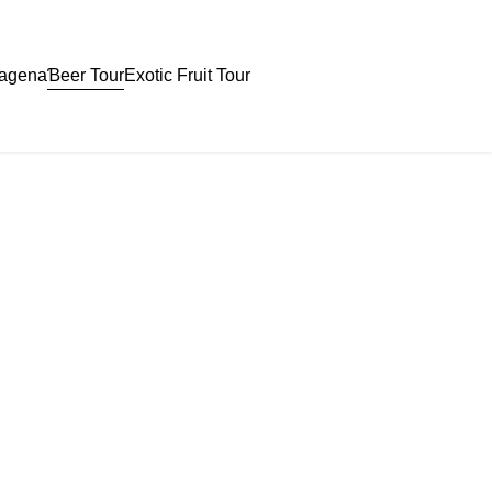
Ɓeer Tour
tagena
Exotic Fruit Tour